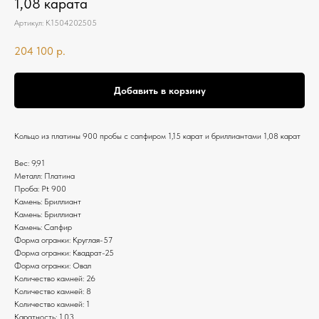
1,08 карата
Артикул:
К1504202505
204 100
р.
Добавить в корзину
Кольцо из платины 900 пробы с сапфиром 1,15 карат и бриллиантами 1,08 карат
Вес: 9,91
Металл: Платина
Проба: Pt 900
Камень: Бриллиант
Камень: Бриллиант
Камень: Сапфир
Форма огранки: Круглая-57
Форма огранки: Квадрат-25
Форма огранки: Овал
Количество камней: 26
Количество камней: 8
Количество камней: 1
Каратность: 1,03