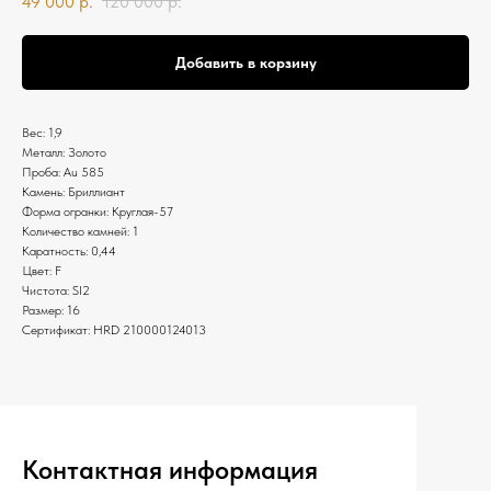
49 000
р.
120 000
р.
Добавить в корзину
Вес: 1,9
Металл: Золото
Проба: Au 585
Камень: Бриллиант
Форма огранки: Круглая-57
Количество камней: 1
Каратность: 0,44
Цвет: F
Чистота: SI2
Размер: 16
Сертификат: HRD 210000124013
Контактная информация