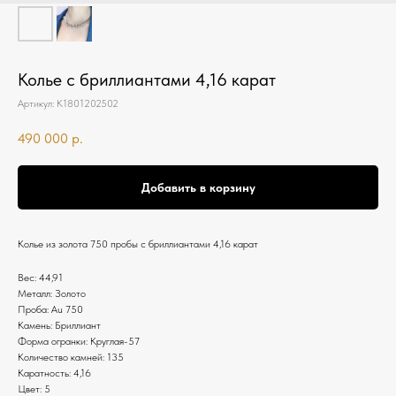
Колье с бриллиантами 4,16 карат
Артикул:
К1801202502
490 000
р.
Добавить в корзину
Колье из золота 750 пробы с бриллиантами 4,16 карат
Вес: 44,91
Металл: Золото
Проба: Au 750
Камень: Бриллиант
Форма огранки: Круглая-57
Количество камней: 135
Каратность: 4,16
Цвет: 5