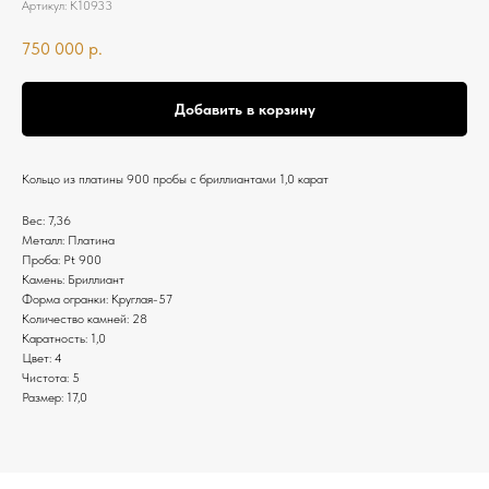
Артикул:
К10933
750 000
р.
Добавить в корзину
Кольцо из платины 900 пробы с бриллиантами 1,0 карат
Вес: 7,36
Металл: Платина
Проба: Pt 900
Камень: Бриллиант
Форма огранки: Круглая-57
Количество камней: 28
Каратность: 1,0
Цвет: 4
Чистота: 5
Размер: 17,0