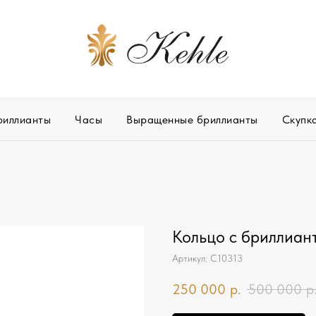
риллианты
Часы
Выращенные бриллианты
Скупк
Кольцо с бриллиант
Артикул:
С10313
250 000
р.
500 000
р