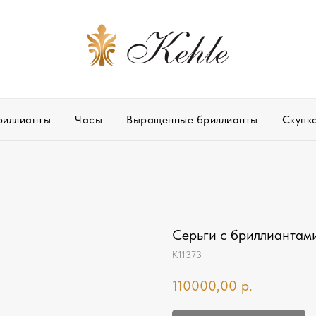
риллианты
Часы
Выращенные бриллианты
Скупк
Серьги с бриллиантами
К11373
110000,00
р.