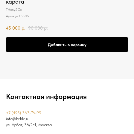
карата
Tiffany&Co
Артикул:
С9919
45 000
р.
90 000
р.
Добавить в корзину
Контактная информация
+7 (495) 363-76-99
info@kehle.ru
ул. Арбат, 36/2с1, Москва