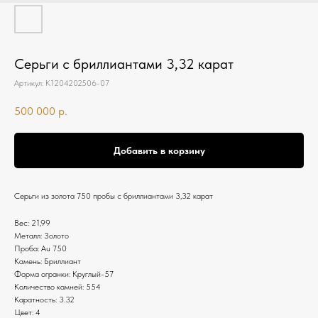
Серьги с бриллиантами 3,32 карат
Артикул:
К1204202506-07
500 000
р.
Добавить в корзину
Серьги из золота 750 пробы с бриллиантами 3,32 карат
Вес: 21,99
Металл: Золото
Проба: Au 750
Камень: Бриллиант
Форма огранки: Круглый-57
Количество камней: 554
Каратность: 3.32
Цвет: 4