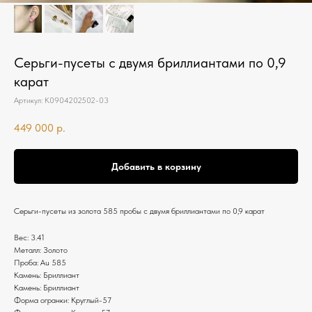
Серьги-пусеты с двумя бриллиантами по 0,9
карат
Артикул:
К0904202502-03
449 000
р.
Добавить в корзину
Серьги-пусеты из золота 585 пробы с двумя бриллиантами по 0,9 карат
Вес: 3.41
Металл: Золото
Проба: Au 585
Камень: Бриллиант
Камень: Бриллиант
Форма огранки: Круглый-57