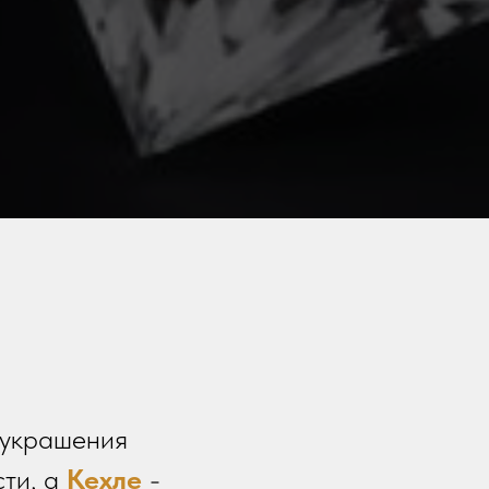
 украшения
сти, а
Кехле
-