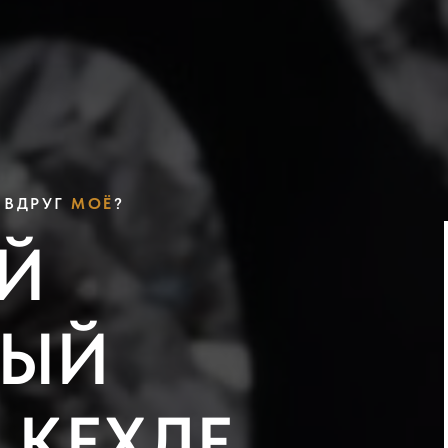
А ВДРУГ
МОЁ
?
ОЙ
НЫЙ
КЕХЛЕ