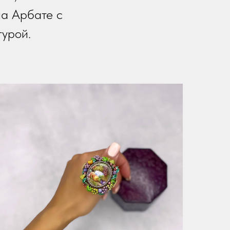
на Арбате с
турой.