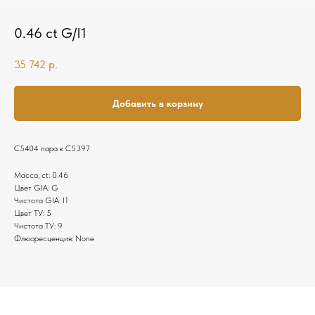
0.46 ct G/I1
35 742
р.
Добавить в корзину
C5404 пара к C5397
Масса, ct: 0.46
Цвет GIA: G
Чистота GIA: I1
Цвет ТУ: 5
Чистота ТУ: 9
Флюоресценция: None