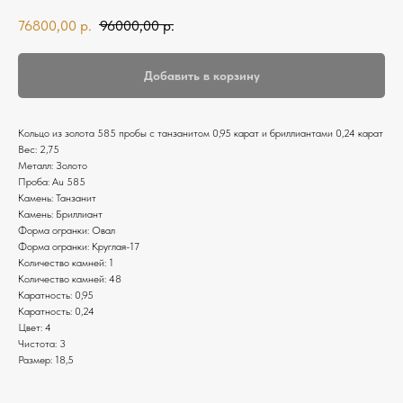
76800,00
р.
96000,00
р.
Добавить в корзину
Кольцо из золота 585 пробы с танзанитом 0,95 карат и бриллиантами 0,24 карат
Вес: 2,75
Металл: Золото
Проба: Au 585
Камень: Танзанит
Камень: Бриллиант
Форма огранки: Овал
Форма огранки: Круглая-17
Количество камней: 1
Количество камней: 48
Каратность: 0,95
Каратность: 0,24
Цвет: 4
Чистота: 3
Размер: 18,5