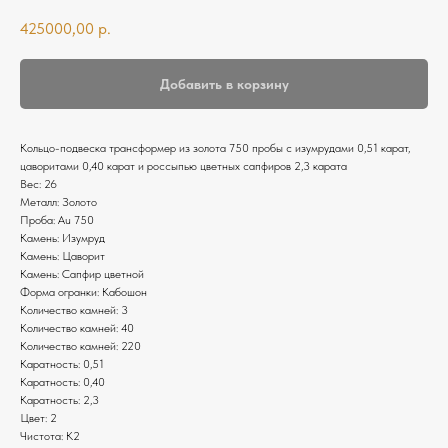
425000,00
р.
Добавить в корзину
Кольцо-подвеска трансформер из золота 750 пробы с изумрудами 0,51 карат,
цаворитами 0,40 карат и россыпью цветных сапфиров 2,3 карата
Вес: 26
Металл: Золото
Проба: Au 750
Камень: Изумруд
Камень: Цаворит
Камень: Сапфир цветной
Форма огранки: Кабошон
Количество камней: 3
Количество камней: 40
Количество камней: 220
Каратность: 0,51
Каратность: 0,40
Каратность: 2,3
Цвет: 2
Чистота: К2