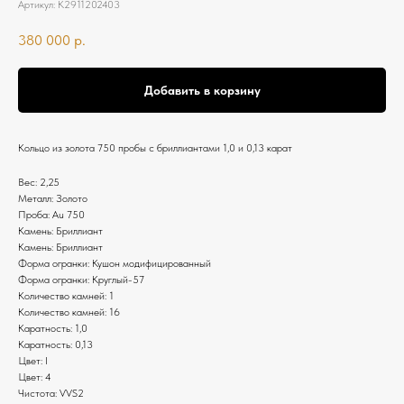
Артикул:
К2911202403
380 000
р.
Добавить в корзину
Кольцо из золота 750 пробы с бриллиантами 1,0 и 0,13 карат
Вес: 2,25
Металл: Золото
Проба: Au 750
Камень: Бриллиант
Камень: Бриллиант
Форма огранки: Кушон модифицированный
Форма огранки: Круглый-57
Количество камней: 1
Количество камней: 16
Каратность: 1,0
Каратность: 0,13
Цвет: I
Цвет: 4
Чистота: VVS2