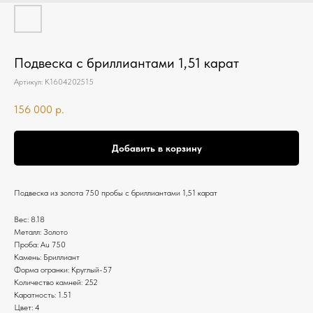
Подвеска с бриллиантами 1,51 карат
Артикул:
К1604202515
156 000
р.
Добавить в корзину
Подвеска из золота 750 пробы с бриллиантами 1,51 карат
Вес: 8.18
Металл: Золото
Проба: Au 750
Камень: Бриллиант
Форма огранки: Круглый-57
Количество камней: 252
Каратность: 1.51
Цвет: 4