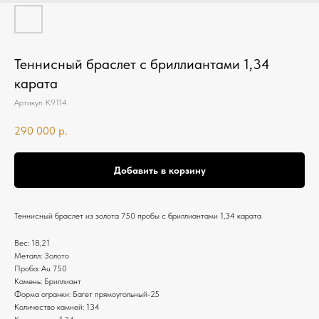
Теннисный браслет с бриллиантами 1,34
карата
Артикул:
К9114
290 000
р.
Добавить в корзину
Теннисный браслет из золота 750 пробы с бриллиантами 1,34 карата
Вес: 18,21
Металл: Золото
Проба: Au 750
Камень: Бриллиант
Форма огранки: Багет прямоугольный-25
Количество камней: 134