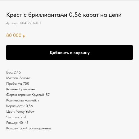
Крест с бриллиантами 0,56 карат на цепи
Артикул:
К0412202401
80 000
р.
Добавить в корзину
Вес: 2.46
Металл: Золото
Проба: Au 750
Камень: Бриллиант
Форма огранки: Круглый-57
Количество камней: 7
Каратность: 0,56
Цвет: Fancy Yellow
Чистота: VS1
Размер: 40-45
Комментарий: облагорожены