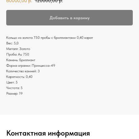
60000,00
р.
120000,00
р.
Добавить в корзину
Кольцо из золота 750 пробы с бриллиантами 0,40 карат
Вес: 5,0
Металл: Золото
Проба: Au 750
Камень: Бриллиант
Форма огранки: Принцесса-49
Количество камней: 3
Каратность: 0,40
Цвет: 5
Чистота: 5
Размер: 19
Контактная информация