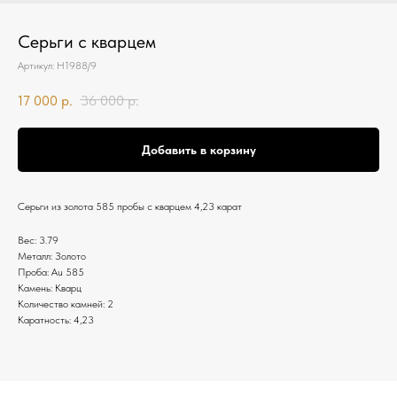
Серьги с кварцем
Артикул:
Н1988/9
17 000
р.
36 000
р.
Добавить в корзину
Серьги из золота 585 пробы с кварцем 4,23 карат
Вес: 3.79
Металл: Золото
Проба: Au 585
Камень: Кварц
Количество камней: 2
Каратность: 4,23