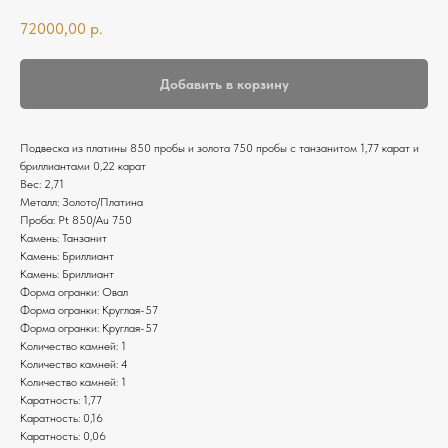
72000,00
р.
Добавить в корзину
Подвеска из платины 850 пробы и золота 750 пробы с танзанитом 1,77 карат и
бриллиантами 0,22 карат
Вес: 2,71
Металл: Золото/Платина
Проба: Pt 850/Au 750
Камень: Танзанит
Камень: Бриллиант
Камень: Бриллиант
Форма огранки: Овал
Форма огранки: Круглая-57
Форма огранки: Круглая-57
Количество камней: 1
Количество камней: 4
Количество камней: 1
Каратность: 1,77
Каратность: 0,16
Каратность: 0,06