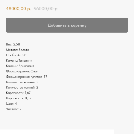
48000,00
р.
96000,00
р.
Добавить в корзину
Вес: 2,58
Металл: Золото
Проба: Au 585
Камень: Танзанит
Камень: Бриллиант
Форма огранки: Овал
Форма огранки: Круглая-57
Количество камней: 2
Количество камней: 2
Каратность: 1,67
Каратность: 0,07
Цвет: 4
Чистота: 7