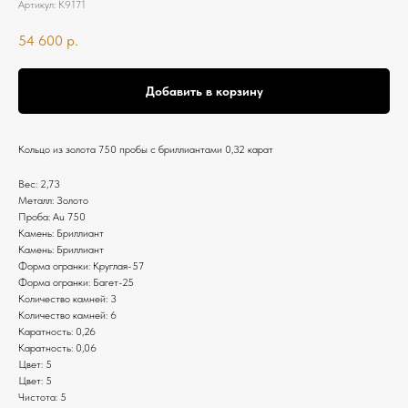
Артикул:
К9171
54 600
р.
Добавить в корзину
Кольцо из золота 750 пробы с бриллиантами 0,32 карат
Вес: 2,73
Металл: Золото
Проба: Au 750
Камень: Бриллиант
Камень: Бриллиант
Форма огранки: Круглая-57
Форма огранки: Багет-25
Количество камней: 3
Количество камней: 6
Каратность: 0,26
Каратность: 0,06
Цвет: 5
Цвет: 5
Чистота: 5