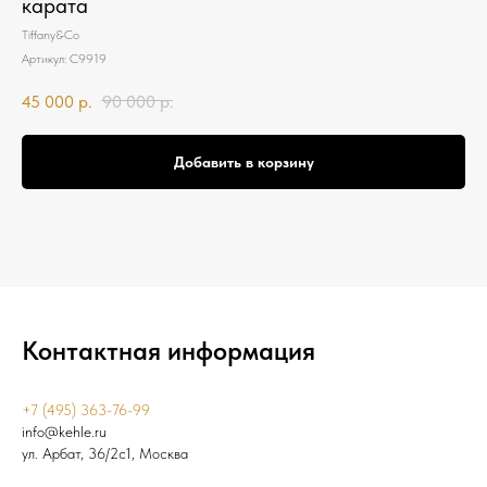
карата
Tiffany&Co
Артикул:
С9919
45 000
р.
90 000
р.
Добавить в корзину
Контактная информация
+7 (495) 363-76-99
info@kehle.ru
ул. Арбат, 36/2с1, Москва