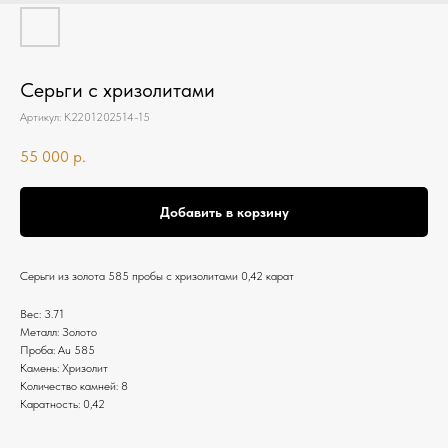
Серьги с хризолитами
Артикул:
К2201202514-15
55 000
р.
Добавить в корзину
Серьги из золота 585 пробы с хризолитами 0,42 карат
Вес: 3.71
Металл: Золото
Проба: Au 585
Камень: Хризолит
Количество камней: 8
Каратность: 0,42