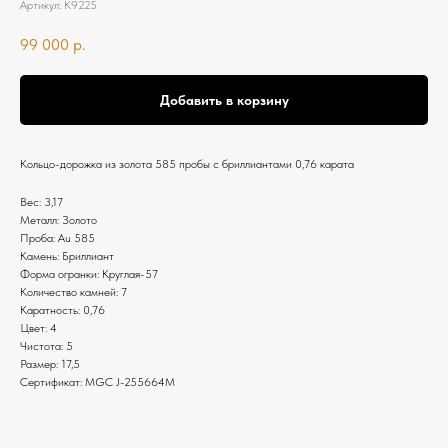
Артикул:
К9225
99 000
р.
Добавить в корзину
Кольцо-дорожка из золота 585 пробы с бриллиантами 0,76 карата
Вес: 3,17
Металл: Золото
Проба: Au 585
Камень: Бриллиант
Форма огранки: Круглая-57
Количество камней: 7
Каратность: 0,76
Цвет: 4
Чистота: 5
Размер: 17,5
Сертификат: MGC J-255664М