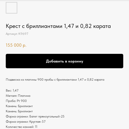
Крест с бриллиантами 1,47 и 0,82 карата
Артикул:
К9697
155 000
р.
Добавить в корзину
Подвеска из платины 900 пробы с бриллиантами 1,47 и 0,82 карата
Вес: 1,47
Металл: Платина
Проба: Pt 900
Камень: Бриллиант
Камень: Бриллиант
Форма огранки: Багет прямоугольный-25
Форма огранки: Круглая-57
Количество камней: 11