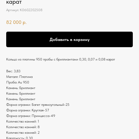
карат
Артикул:
К0602202508
82 000
р.
Добавить в корзину
Кольцо из платины 950 пробы с бриллиантами 0,30, 0,07 и 0,08 карат
Вес: 3,83
Металл: Платина
Проба: Au 950
Камень: Бриллиант
Камень: Бриллиант
Камень: Бриллиант
Форма огранки: Багет прямоугольный-25
Форма огранки: Круглая-57
Форма огранки: Принцесса-49
Количество камней: 1
Количество камней: 8
Количество камней: 2
Каратность: 0,30