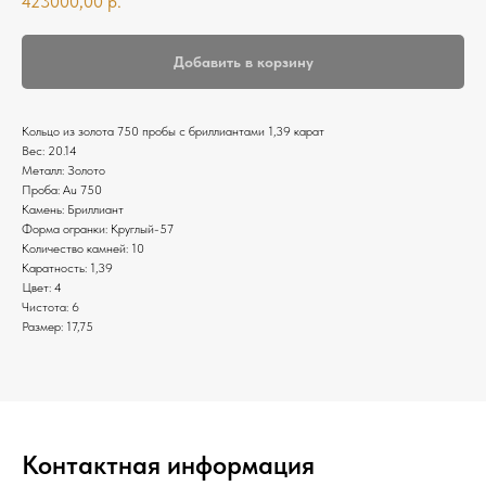
423000,00
р.
Добавить в корзину
Кольцо из золота 750 пробы с бриллиантами 1,39 карат
Вес: 20.14
Металл: Золото
Проба: Au 750
Камень: Бриллиант
Форма огранки: Круглый-57
Количество камней: 10
Каратность: 1,39
Цвет: 4
Чистота: 6
Размер: 17,75
Контактная информация