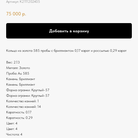
Артикул:
К2111202405
75 000
р.
Добавить в корзину
Кольцо из золота 585 пробы с бриллиантом 0,17 карат и россыпью 0,29 карат
Вес: 2.13
Металл: Золото
Проба: Au 585
Камень: Бриллиант
Камень: Бриллиант
Форма огранки: Круглый-57
Форма огранки: Круглый-57
Количество камней: 1
Количество камней: 14
Каратность: 0.17
Каратность: 0.29
Цвет: 4
Цвет: 4
Чистота: 4