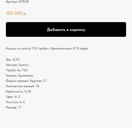
Артикул:
К9508
100 000
р.
Добавить в корзину
Кольцо из золота 750 пробы с бриллиантами 0,78 карат
Вес: 8,76
Металл: Золото
Проба: Au 750
Камень: Бриллиант
Форма огранки: Круглая-57
Количество камней: 74
Каратность: 0,78
Цвет: 4-5
Чистота: 4-6
Размер: 17