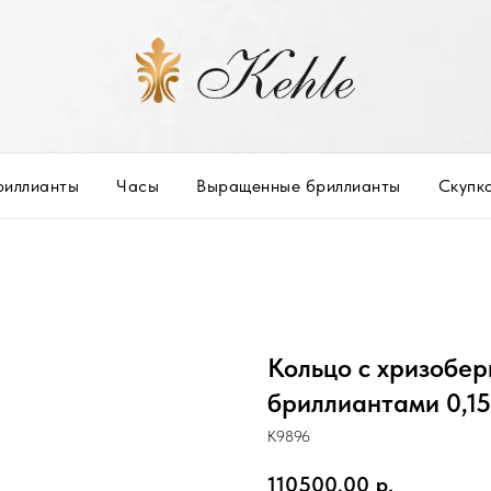
риллианты
Часы
Выращенные бриллианты
Скупк
Кольцо с хризобер
бриллиантами 0,15
К9896
110500,00
р.